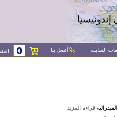
 إندونيسيا
0
ات السابقة
أتصل بنا
العن
فيدرالية
قراءه المزيد