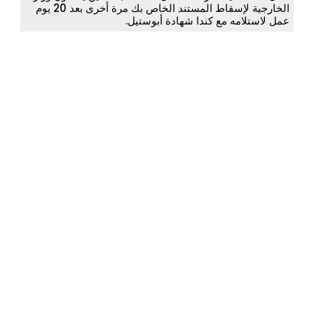
الخارجية لإسقاط المستند الخاص بك مرة أخرى بعد 20 يوم
عمل لاستلامه مع كندا شهادة أبوستيل.
© جميع الحقوق محفوظة US
Legalization 2026.