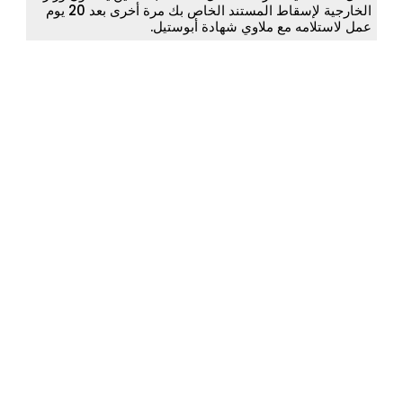
الخارجية لإسقاط المستند الخاص بك مرة أخرى بعد 20 يوم
عمل لاستلامه مع ملاوي شهادة أبوستيل.
© جميع الحقوق محفوظة US
Legalization 2026.